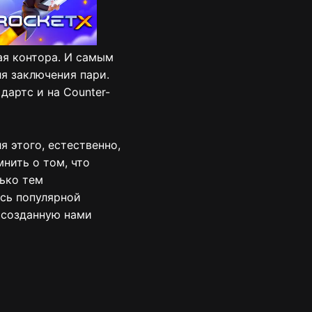
ая контора. И самым
я заключения пари.
дартс и на Counter-
я этого, естественно,
нить о том, что
ько тем
ись популярной
 созданную нами