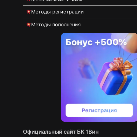
Методы регистрации
Методы пополнения
Официальный сайт БК 1Вин