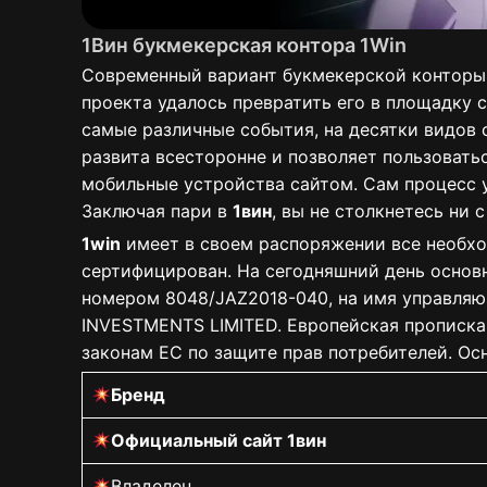
1Вин букмекерская контора 1Win
Современный вариант букмекерской контор
проекта удалось превратить его в площадку
самые различные события, на десятки видов 
развита всесторонне и позволяет пользовать
мобильные устройства сайтом. Сам процесс у
Заключая пари в
1вин
, вы не столкнетесь ни 
1win
имеет в своем распоряжении все необход
сертифицирован. На сегодняшний день основ
номером 8048/JAZ2018-040, на имя управляю
INVESTMENTS LIMITED. Европейская прописка
законам ЕС по защите прав потребителей. О
Бренд
Официальный сайт 1вин
Владелец