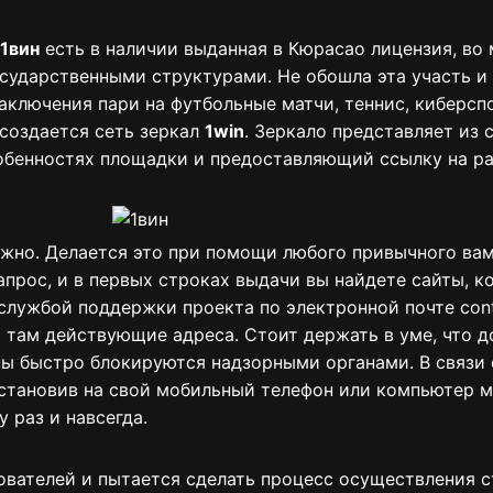
ы
1вин
есть в наличии выданная в Кюрасао лицензия, во
сударственными структурами. Не обошла эта участь и 
заключения пари на футбольные матчи, теннис, киберсп
создается сеть зеркал
1win
. Зеркало представляет из 
обенностях площадки и предоставляющий ссылку на р
ожно. Делается это при помощи любого привычного ва
прос, и в первых строках выдачи вы найдете сайты, 
о службой поддержки проекта по электронной почте
con
ь там действующие адреса. Стоит держать в уме, что д
ены быстро блокируются надзорными органами. В связи
установив на свой мобильный телефон или компьютер 
 раз и навсегда.
ователей и пытается сделать процесс осуществления 