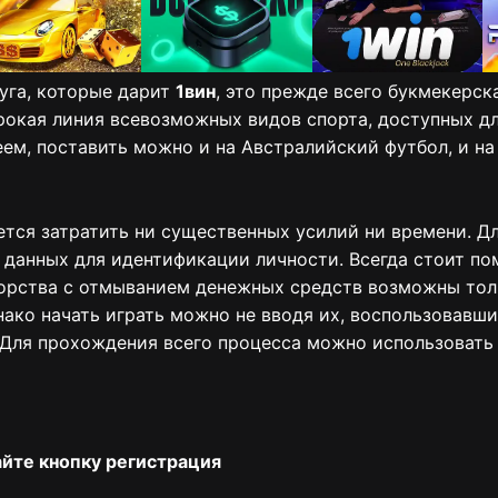
уга, которые дарит
1вин
, это прежде всего букмекерск
рокая линия всевозможных видов спорта, доступных дл
м, поставить можно и на Австралийский футбол, и на 
тся затратить ни существенных усилий ни времени. Дл
 данных для идентификации личности. Всегда стоит пом
борства с отмыванием денежных средств возможны тол
ако начать играть можно не вводя их, воспользовавш
. Для прохождения всего процесса можно использовать
айте кнопку регистрация