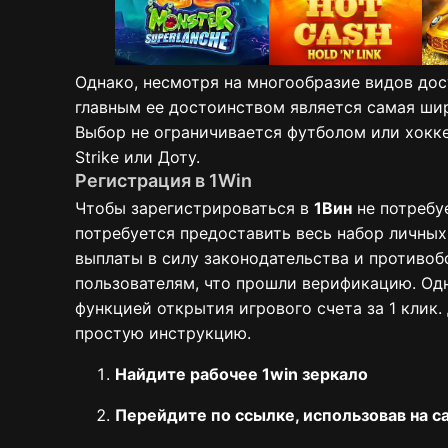
Однако, несмотря на многообразие видов дос
главным ее достоинством является самая ши
Выбор не ограничивается футболом или хоккее
Strike или Доту.
Регистрация в 1Win
Чтобы зарегистрироваться в
1Вин
не потребуе
потребуется предоставить весь набор личных
выплаты в силу законодательства и противо
пользователям, что прошли верификацию. Одн
функцией открытия игрового счета за 1 клик
простую инструкцию.
Найдите рабочее 1win зеркало
Перейдите по ссылке, использовав на с