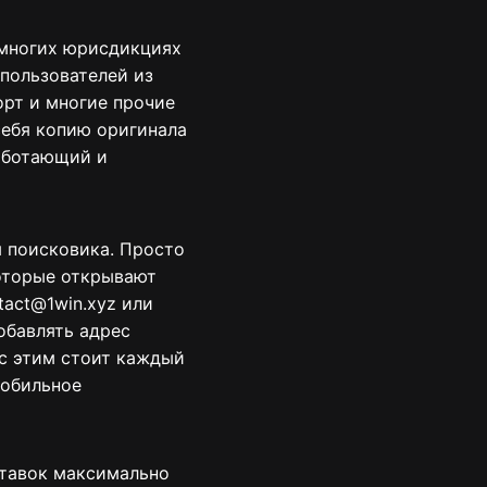
 многих юрисдикциях
пользователей из
орт и многие прочие
себя копию оригинала
аботающий и
м поисковика. Просто
которые открывают
tact@1win.xyz
или
обавлять адрес
 с этим стоит каждый
мобильное
ставок максимально