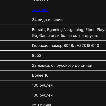
1win.com
34 вида в линии
Betsoft, Bgaming,Netgaming, Elbet, Plays
Go, Game art и более сотни других
Кюрасао, номер 8048/JAZ2018-040
8552
22 языка, от русского до хинди
Более 10
100 рублей
100 рублей
от 1 рубля