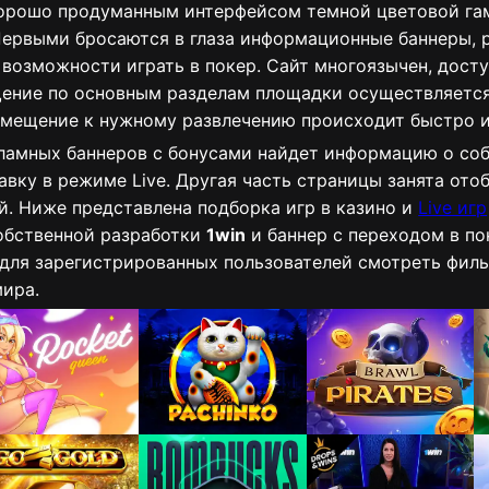
хорошо продуманным интерфейсом темной цветовой га
Первыми бросаются в глаза информационные баннеры,
 возможности играть в покер. Сайт многоязычен, досту
ение по основным разделам площадки осуществляется 
ремещение к нужному развлечению происходит быстро и
кламных баннеров с бонусами найдет информацию о со
авку в режиме Live. Другая часть страницы занята от
. Ниже представлена подборка игр в казино и
Live игр
обственной разработки
1win
и баннер с переходом в по
 для зарегистрированных пользователей смотреть фил
мира.