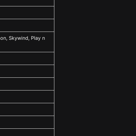
on, Skywind, Play n