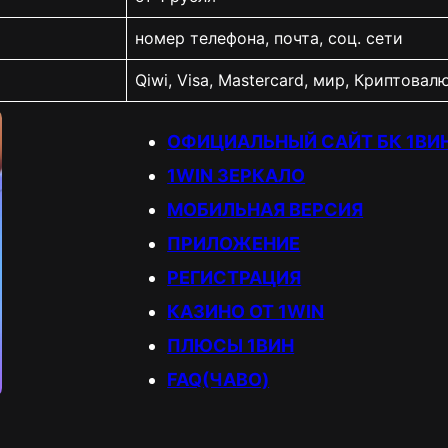
номер телефона, почта, соц. сети
Qiwi, Visa, Mastercard, мир, Криптовал
ОФИЦИАЛЬНЫЙ САЙТ БК 1ВИ
1WIN ЗЕРКАЛО
МОБИЛЬНАЯ ВЕРСИЯ
ПРИЛОЖЕНИЕ
РЕГИСТРАЦИЯ
КАЗИНО ОТ 1WIN
ПЛЮСЫ 1ВИН
FAQ(ЧАВО)