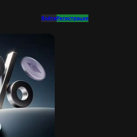
Войти
Регистрация