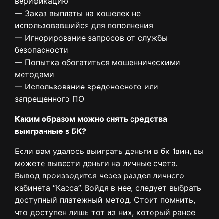
верификацию
— Заказ выплаты на кошелек не
использовавшийся для пополнения
— Игнорирование запросов от службы
безопасности
— Попытка обогатиться мошенническими
методами
— Использование вредоносного или
запрещенного ПО
Каким образом можно снять средства
выигранные в БК?
Если вам удалось выиграть деньги в бк 1вин, вы
можете вывести деньги на личные счета.
Вывод производится через раздел личного
кабинета “Касса”. Войдя в нее, следует выбрать
доступный платежный метод. Стоит помнить,
что доступен лишь тот из них, который ранее