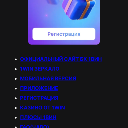
ОФИЦИАЛЬНЫЙ САЙТ БК 1ВИН
1WIN ЗЕРКАЛО
МОБИЛЬНАЯ ВЕРСИЯ
ПРИЛОЖЕНИЕ
РЕГИСТРАЦИЯ
КАЗИНО ОТ 1WIN
ПЛЮСЫ 1ВИН
FAQ(ЧАВО)