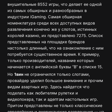
внушительные 8552 игры, что делает ее одной
из самых обширных и разнообразных в
индустрии iGaming. Самая обширная
номенклатура среди всех доступных видов
развлечения конечно же у слотов, истинных
королей казино, их представлено 7275. Список
представленных на площадке брендов
настолько длинный, что на ознакомление с ним
потребуется существенное время. К примеру,
только производителей, название которых
начинается с английской буквы ”B” в списке 15.
Но
1вин
не ограничился только слотами,
провайдер уделил большое внимание и прочим
видам азартных игр. Здесь найдется что
поделать как любителям рулетки и
видеопокера, так и адептам настольных игр.
Притом представлены не только классические
европейские и американские развлечения — на