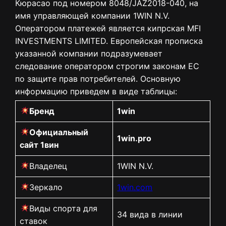
Кюрасао под номером 8048/JAZ2018-040, на
имя управляющей компании 1WIN N.V.
Оператором платежей является кипрская MFI
INVESTMENTS LIMITED. Европейская прописка
указанной компании подразумевает
следование оператором строгим законам ЕС
по защите прав потребителей. Основную
информацию приведем в виде таблицы:
Бренд
1win
Официальный
1win.pro
сайт 1вин
Владелец
1WIN N.V.
Зеркало
1win.com
Виды спорта для
34 вида в линии
ставок