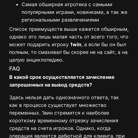
Самая обширная игротека с самыми
популярными играми, новинками, а так же
региональными развлечениями
Список преимуществ выше кажется обширным,
однако это лишь малая часть от всего того, что
может подарить игроку
1win
, а если бы он был
полным, то смахивал бы скорее не на сайт, а на
целую энциклопедию.
FAQ
В какой срок осуществляется зачисление
запрошенных на вывод средств?
Здесь нельзя дать однозначного ответа, так
как в процессе существует множество
переменных. 1вин стремится к наиболее
короткому временному отрезку зачисления
средств на счета игроков. Однако, когда
операция является дебютной для клиента, при