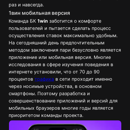
раз и навсегда.
1вин мобильная версия
Команда БК
1win
заботится о комфорте
пользователей и пытается сделать процесс
осуществления ставок максимально удобным.
На сегодняшний день предпочтительным
методом заключения пари безусловно является
приложение или мобильная версия. Многие
исследования в сфере изучения поведения в
интернете установили, что от 70 до 90
процентов
трафика
в сети проходит именно
через носимые устройства, в основном
смартфоны. Поэтому разработка и
совершенствование приложений и версий для
мобильных браузеров многие годы является
приоритетом команды проекта.