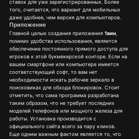
ставок для уже зарегистрированных. Более
того, считается, что вариант для мобильных
даже удобнее, чем версия для компьютеров.
Приложение
Главной целью создания приложения
1вин
,
помимо удобства использования, является
обеспечение постоянного прямого доступа для
игроков к этой букмекерской конторе. Если на
вашем смартфоне или компьютере имеется
соответствующий софт, то вам нет
необходимости искать рабочее зеркало в
поисковиках для обхода блокировок. Стоит
отметить, что сама программа разработана
таким образом, что не требует последних
моделей телефонов или мощного железа для
работы. Установка производится с
официального сайта всего за пару кликов.
Еще одним важным фактом является то, что