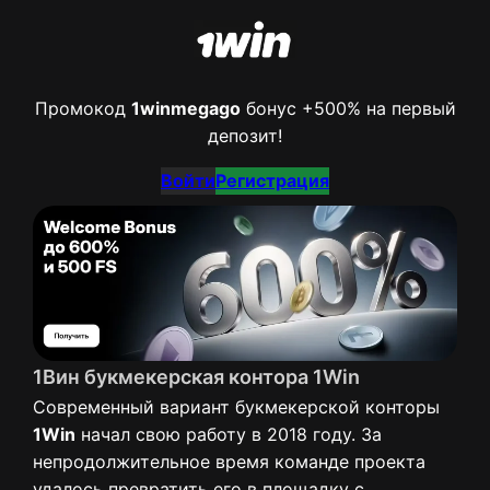
Промокод
1winmegago
бонус +500% на первый
депозит!
Войти
Регистрация
1Вин букмекерская контора 1Win
Современный вариант букмекерской конторы
1Win
начал свою работу в 2018 году. За
непродолжительное время команде проекта
удалось превратить его в площадку с