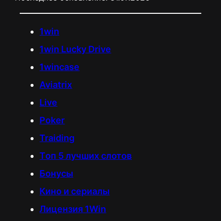
1win
1win Lucky Drive
1wincase
Aviatrix
Live
Poker
Traiding
Tоп 5 лучших слотов
Бонусы
Кино и сериалы
Лицензия 1Win